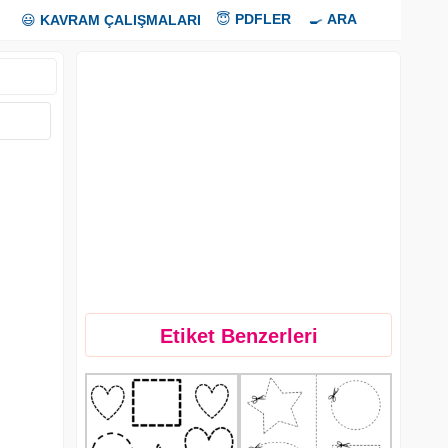
😇
PDFLER
🍳
ARA
😃
KAVRAM ÇALIŞMALARI
Etiket Benzerleri