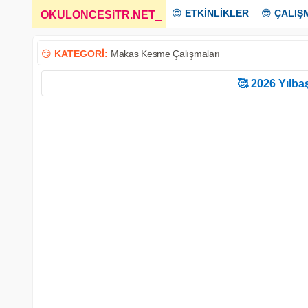
😍
ETKİNLİKLER
😎
ÇALIŞ
OKULONCESiTR.NET
_
😏
KATEGORİ:
Makas Kesme Çalışmaları
🥰 2026 Yılbaş