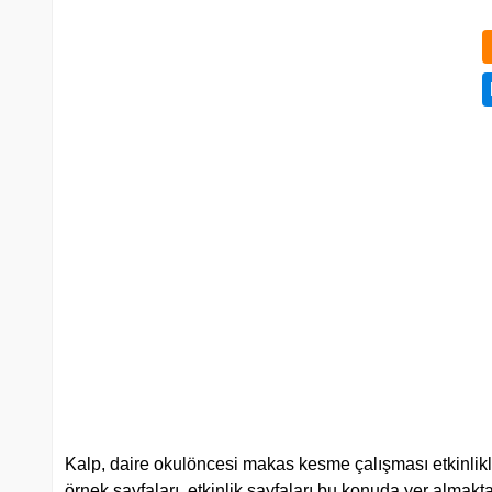
Kalp, daire okulöncesi makas kesme çalışması etkinlikler
örnek sayfaları, etkinlik sayfaları bu konuda yer almakta