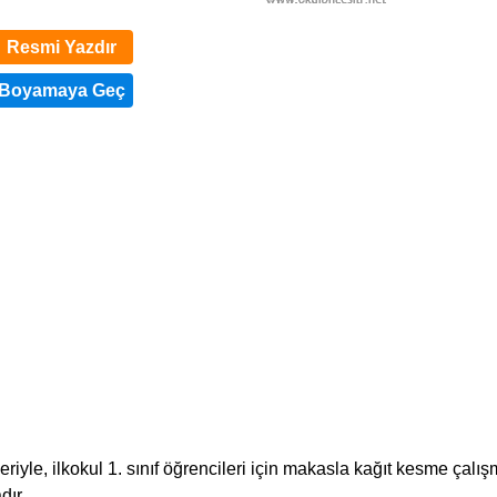
Resmi Yazdır
iyle, ilkokul 1. sınıf öğrencileri için makasla kağıt kesme çalış
dır.