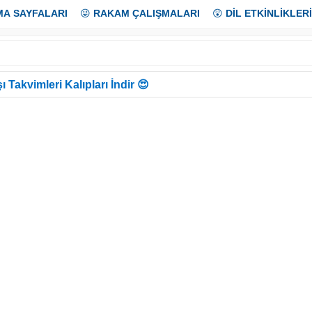
MA SAYFALARI
😜
RAKAM ÇALIŞMALARI
😲
DİL ETKİNLİKLERİ
ı Takvimleri Kalıpları İndir 😍