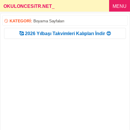
OKULONCESiTR.NET
_
MENU
😏
KATEGORİ:
Boyama Sayfaları
🥰 2026 Yılbaşı Takvimleri Kalıpları İndir 😍