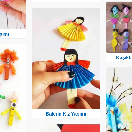
pımı
Kaşıkt
Balerin Kız Yapımı