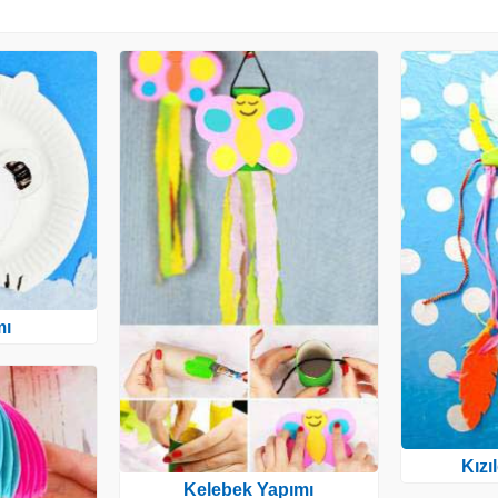
mı
Kızı
Kelebek Yapımı