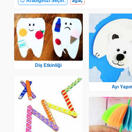
😍
Aradığınızı Seçin:
ağaç
Diş Etkinliği
Ayı Yapı