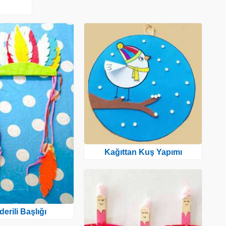
Kağıttan Kuş Yapımı
lderili Başlığı