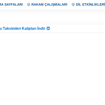
MA SAYFALARI
😜
RAKAM ÇALIŞMALARI
😲
DİL ETKİNLİKLERİ
ı Takvimleri Kalıpları İndir 😍