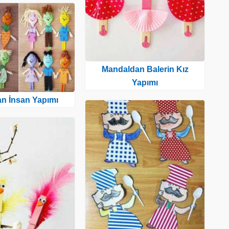
Mandaldan Balerin Kız
Yapımı
an İnsan Yapımı