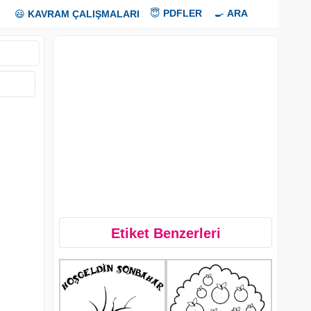
😇
PDFLER
🍳
ARA
😃
KAVRAM ÇALIŞMALARI
Etiket Benzerleri