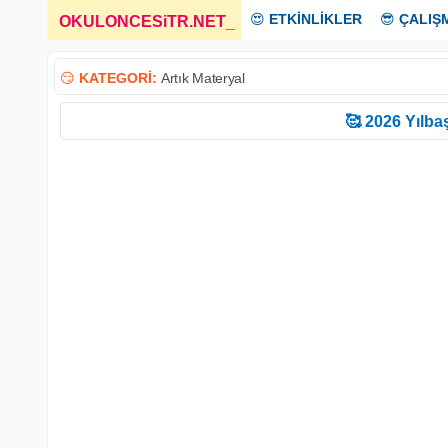
😍
ETKİNLİKLER
😎
ÇALIŞ
OKULONCESiTR.NET
_
😏
KATEGORİ:
Artık Materyal
🥰 2026 Yılbaş