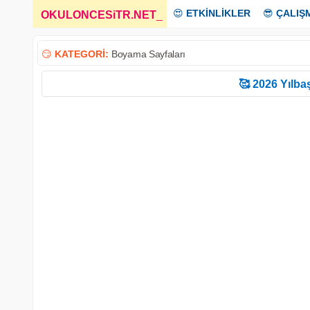
😍
ETKİNLİKLER
😎
ÇALIŞ
OKULONCESiTR.NET
_
😏
KATEGORİ:
Boyama Sayfaları
🥰 2026 Yılbaş