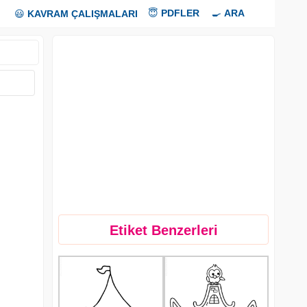
😇
PDFLER
🍳
ARA
😃
KAVRAM ÇALIŞMALARI
Etiket Benzerleri