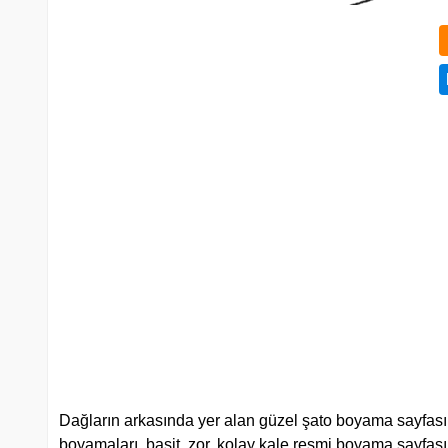
Dağların arkasında yer alan güzel şato boyama sayfası 
boyamaları, basit, zor, kolay kale resmi boyama sayfası on