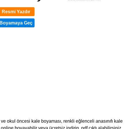
Resmi Yazdır
ve okul öncesi kale boyaması, renkli eğlenceli anasınıfı kale
line boyayabilir veya ücretsiz indirip, pdf çıktı alabilirsiniz,