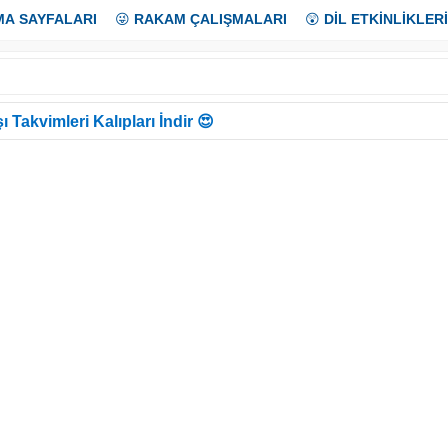
MA SAYFALARI
😜
RAKAM ÇALIŞMALARI
😲
DİL ETKİNLİKLERİ
ı Takvimleri Kalıpları İndir 😍