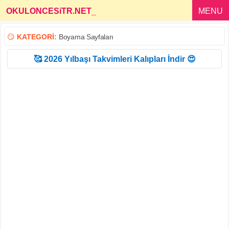
OKULONCESiTR.NET
_
MENU
😏
KATEGORİ:
Boyama Sayfaları
🥰 2026 Yılbaşı Takvimleri Kalıpları İndir 😍