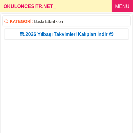
OKULONCESiTR.NET
_
MENU
😏
KATEGORİ:
Baskı Etkinlikleri
🥰 2026 Yılbaşı Takvimleri Kalıpları İndir 😍