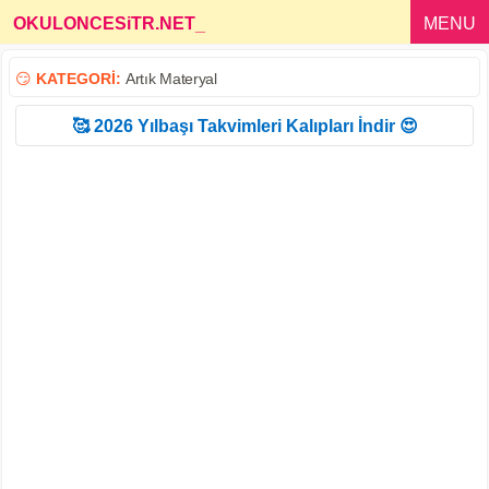
OKULONCESiTR.NET
_
MENU
😏
KATEGORİ:
Artık Materyal
🥰 2026 Yılbaşı Takvimleri Kalıpları İndir 😍