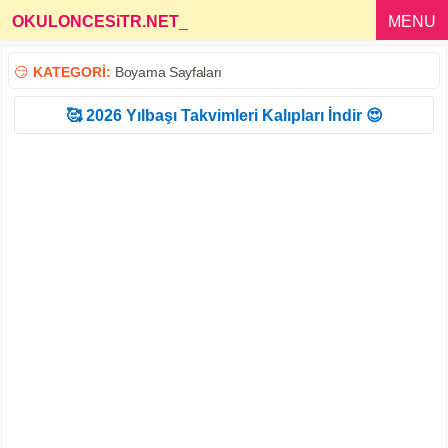
OKULONCESiTR.NET
_
MENU
😏
KATEGORİ:
Boyama Sayfaları
🥰 2026 Yılbaşı Takvimleri Kalıpları İndir 😍