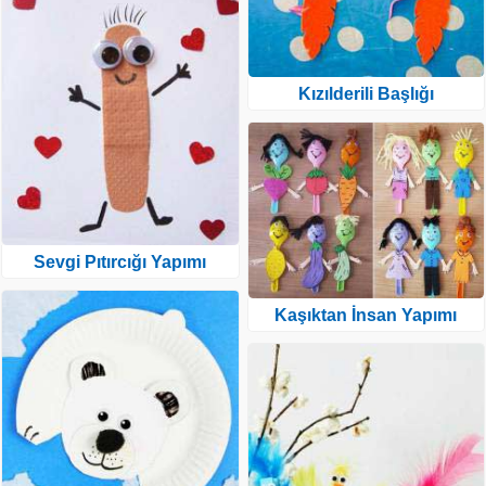
Kızılderili Başlığı
Sevgi Pıtırcığı Yapımı
Kaşıktan İnsan Yapımı