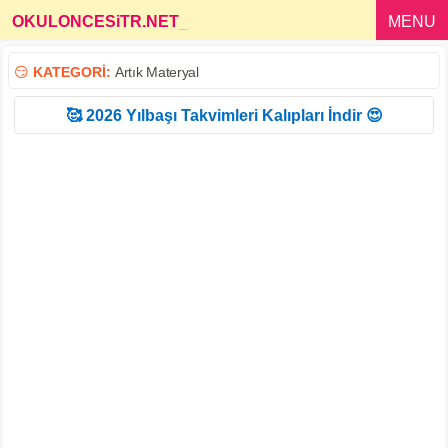
OKULONCESiTR.NET
_
MENU
😏
KATEGORİ:
Artık Materyal
🥰 2026 Yılbaşı Takvimleri Kalıpları İndir 😍