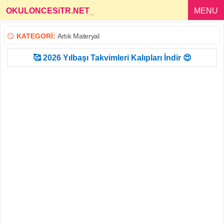
OKULONCESiTR.NET
_
MENU
😏
KATEGORİ:
Artık Materyal
🥰 2026 Yılbaşı Takvimleri Kalıpları İndir 😍