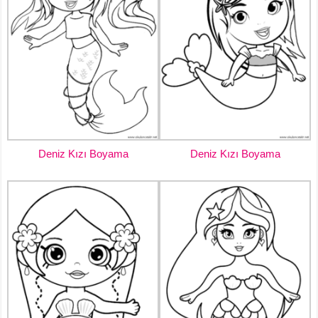
Deniz Kızı Boyama
Deniz Kızı Boyama