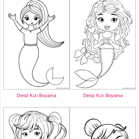
Deniz Kızı Boyama
Deniz Kızı Boyama