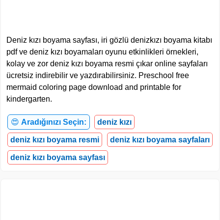
Deniz kızı boyama sayfası, iri gözlü denizkızı boyama kitabı
pdf ve deniz kızı boyamaları oyunu etkinlikleri örnekleri,
kolay ve zor deniz kızı boyama resmi çıkar online sayfaları
ücretsiz indirebilir ve yazdırabilirsiniz. Preschool free
mermaid coloring page download and printable for
kindergarten.
😍
Aradığınızı Seçin:
deniz kızı
deniz kızı boyama resmi
deniz kızı boyama sayfaları
deniz kızı boyama sayfası