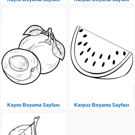
Kayısı Boyama Sayfası
Karpuz Boyama Sayfası