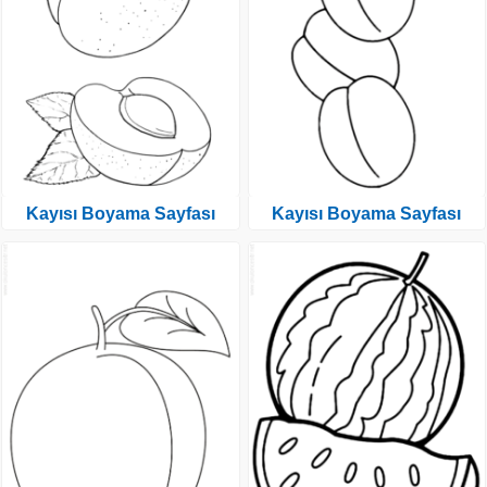
Kayısı Boyama Sayfası
Kayısı Boyama Sayfası