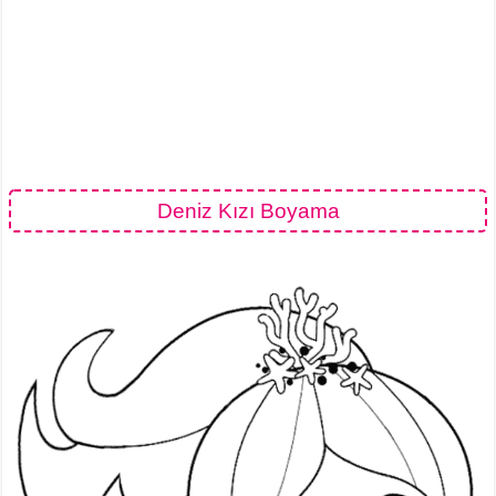
Deniz Kızı Boyama