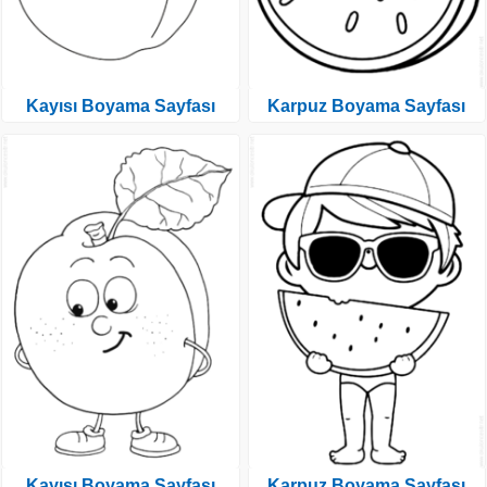
Kayısı Boyama Sayfası
Karpuz Boyama Sayfası
Kayısı Boyama Sayfası
Karpuz Boyama Sayfası