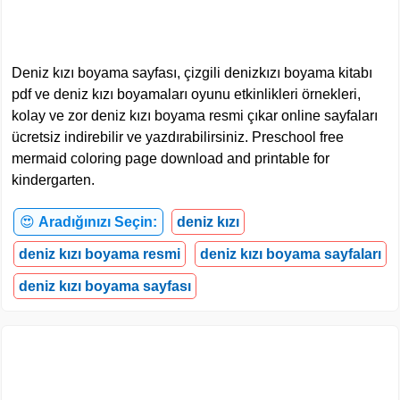
Deniz kızı boyama sayfası, çizgili denizkızı boyama kitabı
pdf ve deniz kızı boyamaları oyunu etkinlikleri örnekleri,
kolay ve zor deniz kızı boyama resmi çıkar online sayfaları
ücretsiz indirebilir ve yazdırabilirsiniz. Preschool free
mermaid coloring page download and printable for
kindergarten.
😍
Aradığınızı Seçin:
deniz kızı
deniz kızı boyama resmi
deniz kızı boyama sayfaları
deniz kızı boyama sayfası