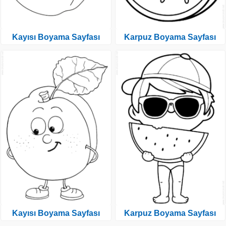
Kayısı Boyama Sayfası
Karpuz Boyama Sayfası
Kayısı Boyama Sayfası
Karpuz Boyama Sayfası