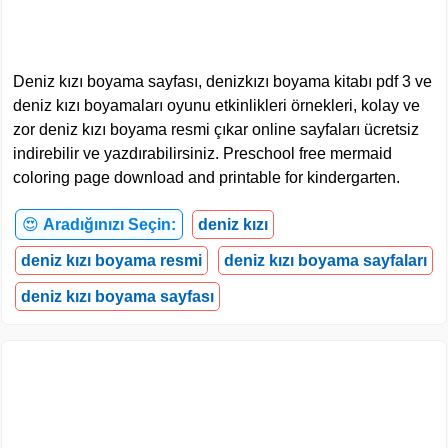
Deniz kızı boyama sayfası, denizkızı boyama kitabı pdf 3 ve
deniz kızı boyamaları oyunu etkinlikleri örnekleri, kolay ve
zor deniz kızı boyama resmi çıkar online sayfaları ücretsiz
indirebilir ve yazdırabilirsiniz. Preschool free mermaid
coloring page download and printable for kindergarten.
😍
Aradığınızı Seçin:
deniz kızı
deniz kızı boyama resmi
deniz kızı boyama sayfaları
deniz kızı boyama sayfası