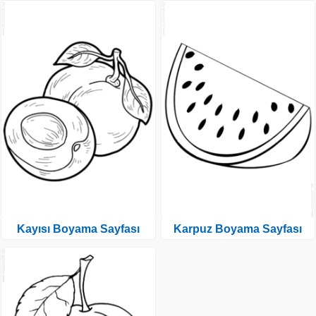
Kayısı Boyama Sayfası
Karpuz Boyama Sayfası