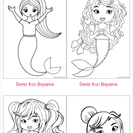
Deniz Kızı Boyama
Deniz Kızı Boyama