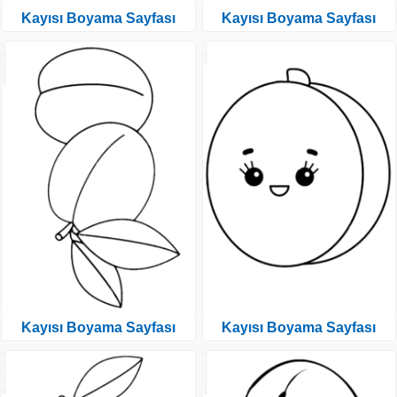
Kayısı Boyama Sayfası
Kayısı Boyama Sayfası
Kayısı Boyama Sayfası
Kayısı Boyama Sayfası