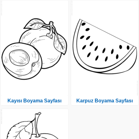
Kayısı Boyama Sayfası
Karpuz Boyama Sayfası