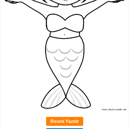
Resmi Yazdır