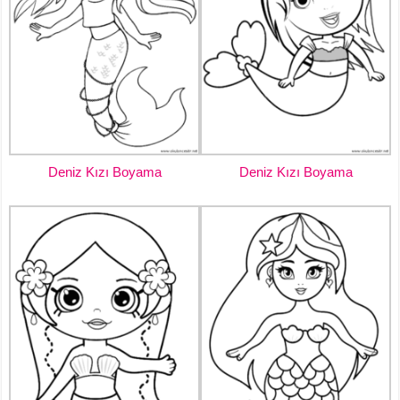
Deniz Kızı Boyama
Deniz Kızı Boyama