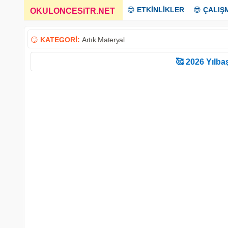
😍
ETKİNLİKLER
😎
ÇALIŞ
OKULONCESiTR.NET
_
😏
KATEGORİ:
Artık Materyal
🥰 2026 Yılbaş