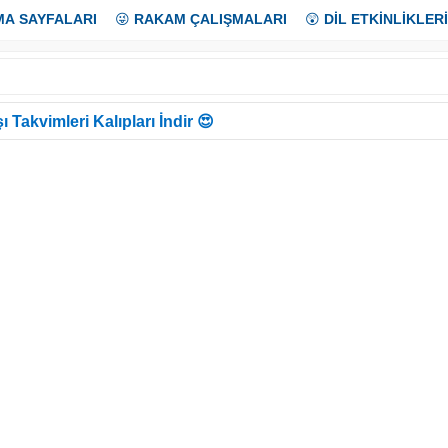
MA SAYFALARI
😜
RAKAM ÇALIŞMALARI
😲
DİL ETKİNLİKLERİ
ı Takvimleri Kalıpları İndir 😍