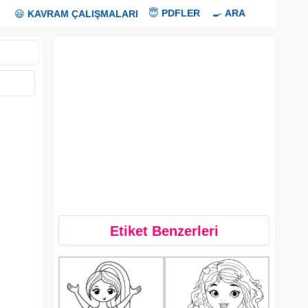
😇
PDFLER
🍳
ARA
😃
KAVRAM ÇALIŞMALARI
Etiket Benzerleri