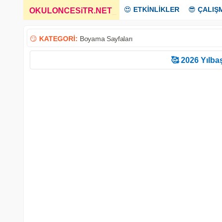
😍
ETKİNLİKLER
😎
ÇALIŞ
OKULONCESiTR.NET
_
😏
KATEGORİ:
Boyama Sayfaları
🥰 2026 Yılbaş