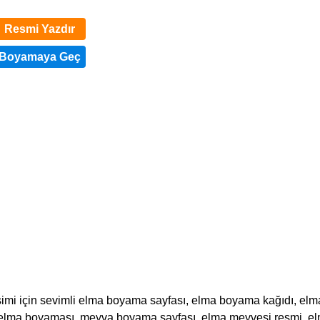
Resmi Yazdır
işimi için sevimli elma boyama sayfası, elma boyama kağıdı, elm
 elma boyaması, meyva boyama sayfası, elma meyvesi resmi, e