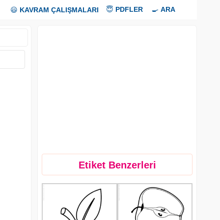
😇
PDFLER
🍳
ARA
😃
KAVRAM ÇALIŞMALARI
Etiket Benzerleri