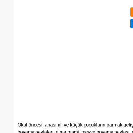
Okul öncesi, anasınıfı ve küçük çocukların parmak gel
boyama sayfaları, elma resmi, meyve boyama sayfası,