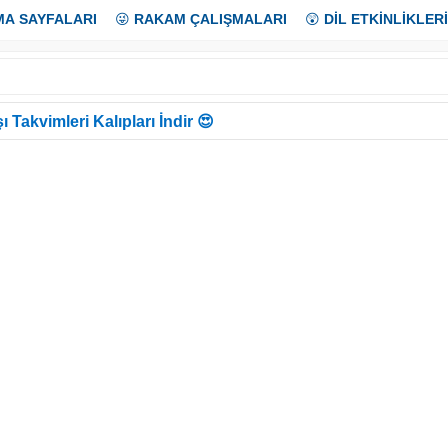
MA SAYFALARI
😜
RAKAM ÇALIŞMALARI
😲
DİL ETKİNLİKLERİ
ı Takvimleri Kalıpları İndir 😍