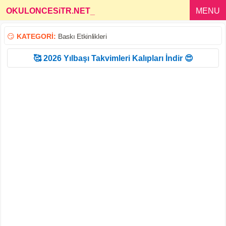
OKULONCESiTR.NET
_
MENU
😏
KATEGORİ:
Baskı Etkinlikleri
🥰 2026 Yılbaşı Takvimleri Kalıpları İndir 😍