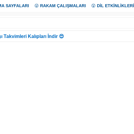
MA SAYFALARI
😜
RAKAM ÇALIŞMALARI
😲
DİL ETKİNLİKLERİ
ı Takvimleri Kalıpları İndir 😍