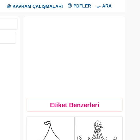
😇
PDFLER
🍳
ARA
😃
KAVRAM ÇALIŞMALARI
Etiket Benzerleri