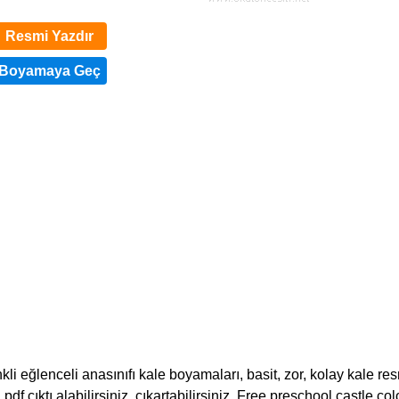
Resmi Yazdır
i eğlenceli anasınıfı kale boyamaları, basit, zor, kolay kale re
df çıktı alabilirsiniz, çıkartabilirsiniz. Free preschool castle col