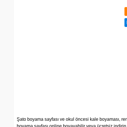
Şato boyama sayfası ve okul öncesi kale boyaması, renkl
boyama sayfası online boyayabilir veya ücretsiz indirip, p