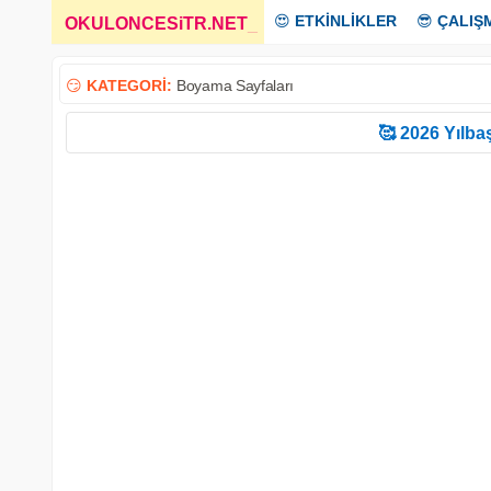
😍
ETKİNLİKLER
😎
ÇALIŞ
OKULONCESiTR.NET
_
😏
KATEGORİ:
Boyama Sayfaları
🥰 2026 Yılbaş