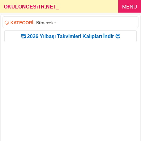
OKULONCESiTR.NET
_
MENU
😏
KATEGORİ:
Bilmeceler
🥰 2026 Yılbaşı Takvimleri Kalıpları İndir 😍