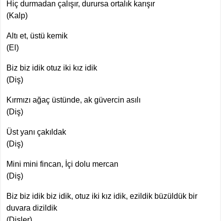
Hiç durmadan çalışır, durursa ortalık karışır
(Kalp)
Altı et, üstü kemik
(El)
Biz biz idik otuz iki kız idik
(Diş)
Kırmızı ağaç üstünde, ak güvercin asılı
(Diş)
Üst yanı çakıldak
(Diş)
Mini mini fincan, İçi dolu mercan
(Diş)
Biz biz idik biz idik, otuz iki kız idik, ezildik büzüldük bir
duvara dizildik
(Dişler)