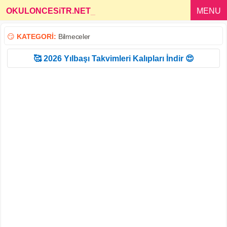
OKULONCESiTR.NET
_
MENU
😏
KATEGORİ:
Bilmeceler
🥰 2026 Yılbaşı Takvimleri Kalıpları İndir 😍