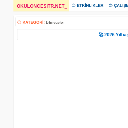
😍
ETKİNLİKLER
😎
ÇALIŞ
OKULONCESiTR.NET
_
😏
KATEGORİ:
Bilmeceler
🥰 2026 Yılbaş