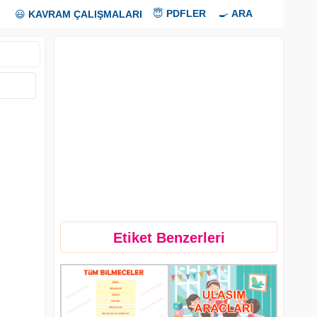
😇
PDFLER
🍳
ARA
😃
KAVRAM ÇALIŞMALARI
Etiket Benzerleri