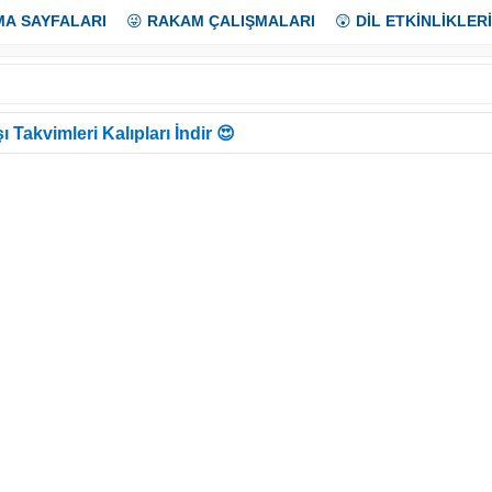
MA SAYFALARI
😜
RAKAM ÇALIŞMALARI
😲
DİL ETKİNLİKLERİ
ı Takvimleri Kalıpları İndir 😍