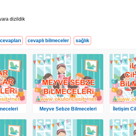
uvara dizildik
 cevapları
cevaplı bilmeceler
sağlık
meceleri
Meyve Sebze Bilmeceleri
İletişim C