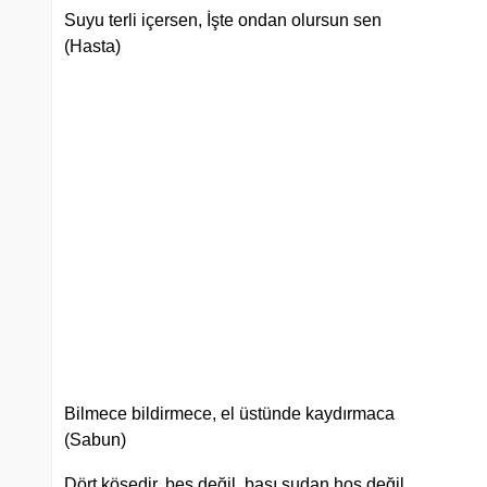
Suyu terli içersen, İşte ondan olursun sen
(Hasta)
Bilmece bildirmece, el üstünde kaydırmaca
(Sabun)
Dört köşedir, beş değil, başı sudan hoş değil