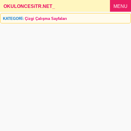
OKULONCESiTR.NET
_
MENU
KATEGORİ:
Çizgi Çalışma Sayfaları