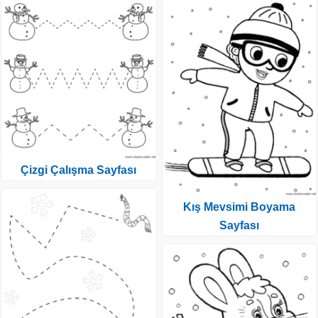
Çizgi Çalışma Sayfası
Kış Mevsimi Boyama
Sayfası