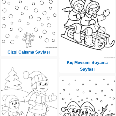
Çizgi Çalışma Sayfası
Kış Mevsimi Boyama
Sayfası