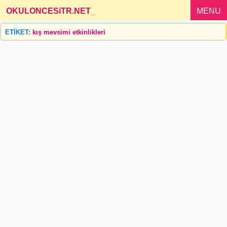
OKULONCESiTR.NET
_
MENU
ETİKET:
kış mevsimi etkinlikleri